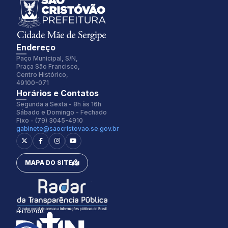
Endereço
Paço Municipal, S/N,
Praça São Francisco,
Centro Histórico,
49100-071
Fonte:
Tamanho Fonte:
Horários e Contatos
Inter
100%
Segunda a Sexta - 8h às 16h
Sábado e Domingo - Fechado
Fixo - (79) 3045-4910
gabinete@saocristovao.se.gov.br
Espaçamento Fonte:
Alterar Cursor:
0px
Pequeno
MAPA DO SITE
Alterar Tema:
Restaurar
Claro
FEITO POR: