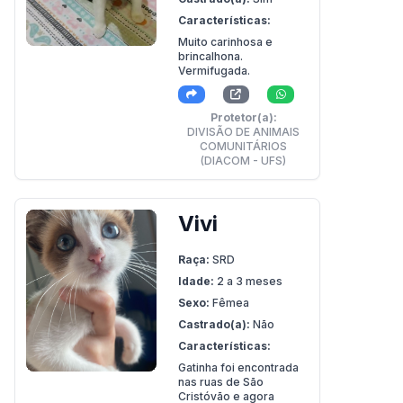
Características:
Muito carinhosa e
brincalhona.
Vermifugada.
Protetor(a):
DIVISÃO DE ANIMAIS
COMUNITÁRIOS
(DIACOM - UFS)
Vivi
Raça:
SRD
Idade:
2 a 3 meses
Sexo:
Fêmea
Castrado(a):
Não
Características:
Gatinha foi encontrada
nas ruas de São
Cristóvão e agora