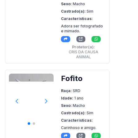
Sexo:
Macho
Castrado(a):
Sim
Características:
Adora ser fotografado
e mimado.
Protetor(a):
CRIS DA CAUSA
ANIMAL
Fofito
Raça:
SRD
Idade:
1 ano
Sexo:
Macho
Castrado(a):
Sim
Características:
Carinhoso e amigo.