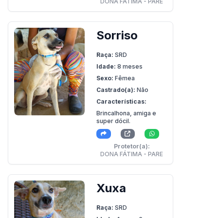
DONA FÁTIMA - PARE
Sorriso
Raça:
SRD
Idade:
8 meses
Sexo:
Fêmea
Castrado(a):
Não
Características:
Brincalhona, amiga e
super dócil.
Protetor(a):
DONA FÁTIMA - PARE
Xuxa
Raça:
SRD