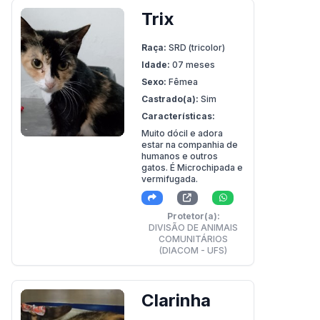
Trix
Raça:
SRD (tricolor)
Idade:
07 meses
Sexo:
Fêmea
Castrado(a):
Sim
Características:
Muito dócil e adora
estar na companhia de
humanos e outros
gatos. É Microchipada e
vermifugada.
Protetor(a):
DIVISÃO DE ANIMAIS
COMUNITÁRIOS
(DIACOM - UFS)
Clarinha