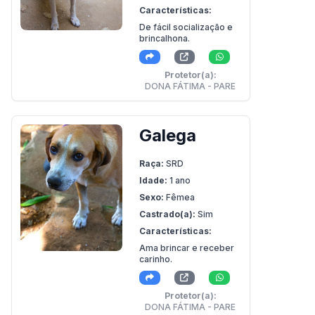
Características:
De fácil socialização e
brincalhona.
Protetor(a):
DONA FÁTIMA - PARE
Galega
Raça:
SRD
Idade:
1 ano
Sexo:
Fêmea
Castrado(a):
Sim
Características:
Ama brincar e receber
carinho.
Protetor(a):
DONA FÁTIMA - PARE