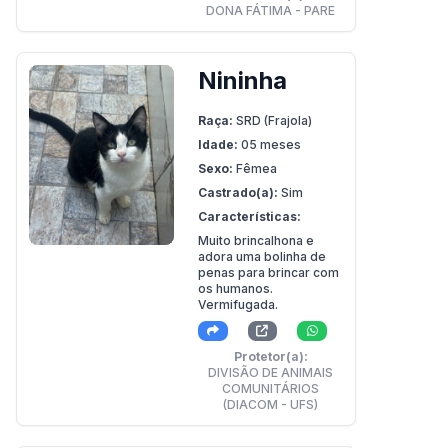
DONA FÁTIMA - PARE
Nininha
Raça:
SRD (Frajola)
Idade:
05 meses
Sexo:
Fêmea
Castrado(a):
Sim
Características:
Muito brincalhona e
adora uma bolinha de
penas para brincar com
os humanos.
Vermifugada.
Protetor(a):
DIVISÃO DE ANIMAIS
COMUNITÁRIOS
(DIACOM - UFS)