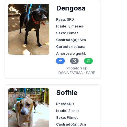
Dengosa
Raça:
SRD
Idade:
8 meses
Sexo:
Fêmea
Castrado(a):
Sim
Características:
Amorosa e gentil.
Protetor(a):
DONA FÁTIMA - PARE
Sofhie
Raça:
SRD
Idade:
3 anos
Sexo:
Fêmea
Castrado(a):
Sim