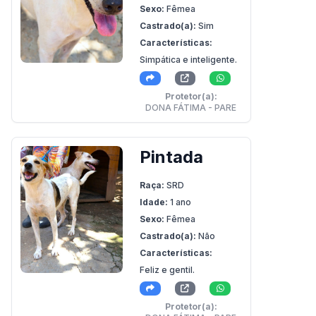
Sexo:
Fêmea
Castrado(a):
Sim
Características:
Simpática e inteligente.
Protetor(a):
DONA FÁTIMA - PARE
Pintada
Raça:
SRD
Idade:
1 ano
Sexo:
Fêmea
Castrado(a):
Não
Características:
Feliz e gentil.
Protetor(a):