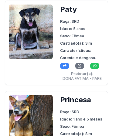
Paty
Raça:
SRD
Idade:
5 anos
Sexo:
Fêmea
Castrado(a):
Sim
Características:
Carente e dengosa.
Protetor(a):
DONA FÁTIMA - PARE
Princesa
Raça:
SRD
Idade:
1 ano e 5 meses
Sexo:
Fêmea
Castrado(a):
Sim