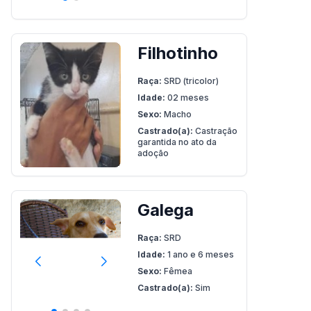
Filhotinho
Raça:
SRD (tricolor)
Idade:
02 meses
Sexo:
Macho
Castrado(a):
Castração
garantida no ato da
adoção
Galega
Raça:
SRD
Idade:
1 ano e 6 meses
Sexo:
Fêmea
Castrado(a):
Sim