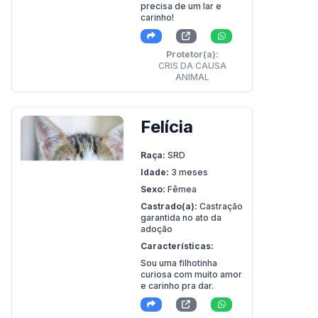
precisa de um lar e
carinho!
Protetor(a):
CRIS DA CAUSA
ANIMAL
Felícia
Raça:
SRD
Idade:
3 meses
Sexo:
Fêmea
Castrado(a):
Castração
garantida no ato da
adoção
Características:
Sou uma filhotinha
curiosa com muito amor
e carinho pra dar.