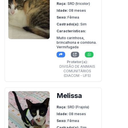
Raça:
SRD (tricolor)
Idade:
08 meses
Sexo:
Fêmea
Castrado(a):
Sim
Características:
Muito carinhosa,
brincalhona e comilona.
Vermifugada
Protetor(a):
DIVISÃO DE ANIMAIS
COMUNITÁRIOS
(DIACOM - UFS)
Melissa
Raça:
SRD (Frajola)
Idade:
08 meses
Sexo:
Fêmea
Castrado(a):
Sim