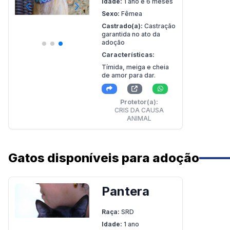
Idade:
1 ano e 6 meses
Sexo:
Fêmea
Castrado(a):
Castração
garantida no ato da
adoção
Características:
Tímida, meiga e cheia
de amor para dar.
Protetor(a):
CRIS DA CAUSA
ANIMAL
Gatos disponíveis para adoção
Pantera
Raça:
SRD
Idade:
1 ano