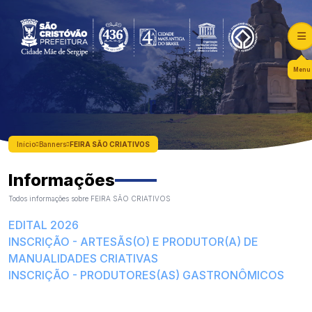
Menu
Início
Banners
FEIRA SÃO CRIATIVOS
Informações
Todos informações sobre FEIRA SÃO CRIATIVOS
EDITAL 2026
INSCRIÇÃO - ARTESÃS(O) E PRODUTOR(A) DE
MANUALIDADES CRIATIVAS
INSCRIÇÃO - PRODUTORES(AS) GASTRONÔMICOS