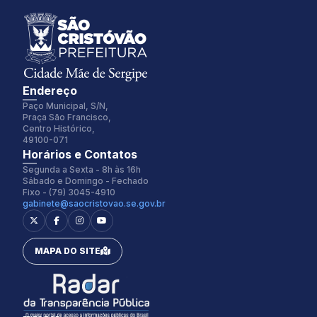
Endereço
Paço Municipal, S/N,
Praça São Francisco,
Centro Histórico,
49100-071
Fonte:
Tamanho Fonte:
Horários e Contatos
Inter
100%
Segunda a Sexta - 8h às 16h
Sábado e Domingo - Fechado
Fixo - (79) 3045-4910
gabinete@saocristovao.se.gov.br
Espaçamento Fonte:
Alterar Cursor:
0px
Pequeno
MAPA DO SITE
Alterar Tema:
Restaurar
Claro