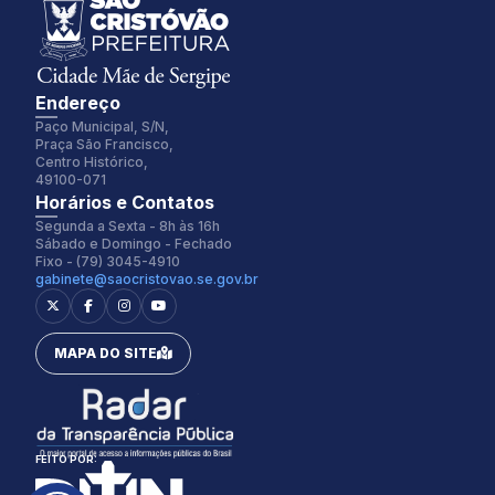
Endereço
Paço Municipal, S/N,
Praça São Francisco,
Centro Histórico,
49100-071
Fonte:
Tamanho Fonte:
Horários e Contatos
Inter
100%
Segunda a Sexta - 8h às 16h
Sábado e Domingo - Fechado
Fixo - (79) 3045-4910
gabinete@saocristovao.se.gov.br
Espaçamento Fonte:
Alterar Cursor:
0px
Pequeno
MAPA DO SITE
Alterar Tema:
Restaurar
Claro
FEITO POR: