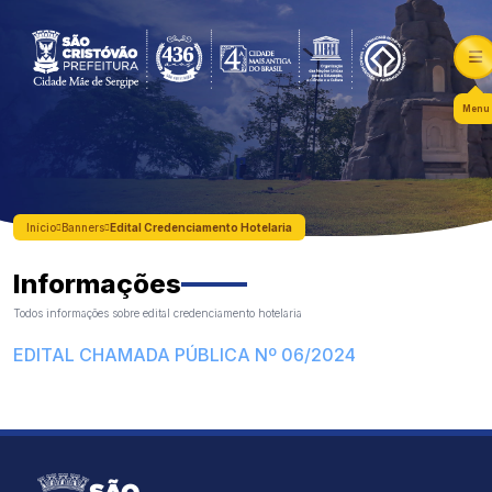
Menu
Início
Banners
Edital Credenciamento Hotelaria
Informações
Todos informações sobre edital credenciamento hotelaria
EDITAL CHAMADA PÚBLICA Nº 06/2024