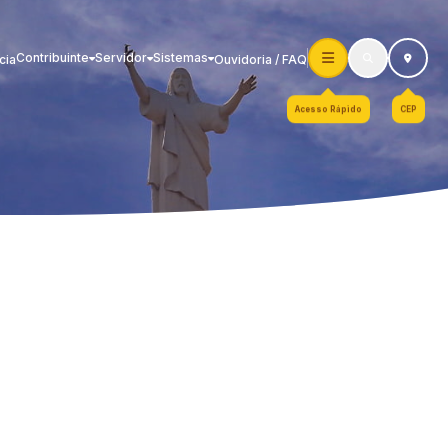
Contribuinte
Servidor
Sistemas
cia
Ouvidoria / FAQ
Acesso Rápido
CEP