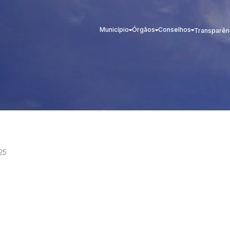
Município
Órgãos
Conselhos
Transparên
25