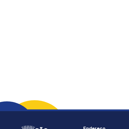
Fonte:
Tamanho Fonte:
Inter
100%
Espaçamento Fonte:
Alterar Cursor:
0px
Pequeno
Alterar Tema:
Restaurar
Claro
Endereço