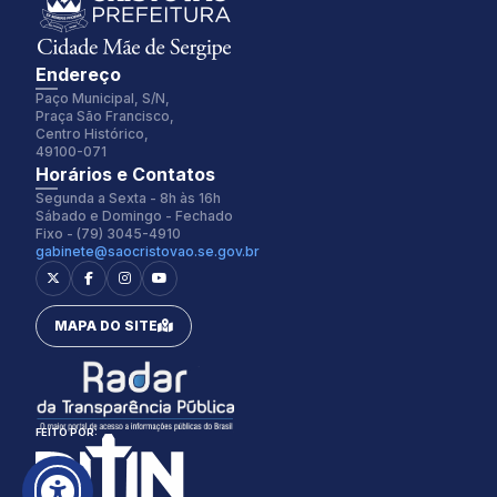
Endereço
Paço Municipal, S/N,
Praça São Francisco,
Centro Histórico,
49100-071
Fonte:
Tamanho Fonte:
Horários e Contatos
Inter
100%
Segunda a Sexta - 8h às 16h
Sábado e Domingo - Fechado
Fixo - (79) 3045-4910
gabinete@saocristovao.se.gov.br
Espaçamento Fonte:
Alterar Cursor:
0px
Pequeno
MAPA DO SITE
Alterar Tema:
Restaurar
Claro
FEITO POR: