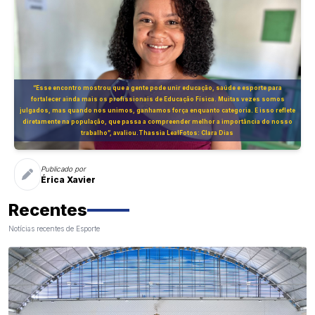
“Esse encontro mostrou que a gente pode unir educação, saúde e esporte para
fortalecer ainda mais os profissionais de Educação Física. Muitas vezes somos
julgados, mas quando nos unimos, ganhamos força enquanto categoria. E isso reflete
diretamente na população, que passa a compreender melhor a importância do nosso
trabalho”, avaliou.Thassia LealFotos: Clara Dias
Publicado por
Érica Xavier
Recentes
Notícias recentes de Esporte